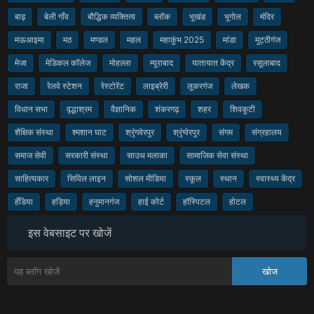
बाढ़
बेली गाँव
बौद्धिक व्यक्तित्व
ब्लॉक
भूखंड
भूगोल
मंदिर
मऊआइमा
मठ
मण्डल
महल
महाकुंभ 2025
मांडा
मुट्ठीगंज
मेजा
मेडिकल कॉलेज
मोहल्ला
म्यूराबाद
यातायात केंद्र
रसूलाबाद
राजा
रेलवे स्टेशन
रेस्टोरेंट
लाइब्रेरी
लूकरगंज
लेखक
विधान सभा
वृद्धाश्रम
वैज्ञानिक
शंकरगढ़
शहर
शिवकुटी
शैक्षिक संस्था
श्मशान घाट
श्रृंगवेरपुर
श्रृंग्वेरपुर
संगम
संग्रहालय
समाज सेवी
सरकारी संस्था
साउथ मलाका
सामाजिक सेवा संस्था
साहित्यकार
सिविल लाइन
सोशल मीडिया
स्कूल
स्थान
स्वास्थ्य केंद्र
हँडिया
हड़िया
हनुमानगंज
हाई कोर्ट
हॉस्पिटल
होटल
इस वेबसाइट पर खोजें