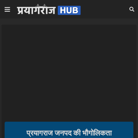
प्रयागराज जनपद की भौगोलिकता