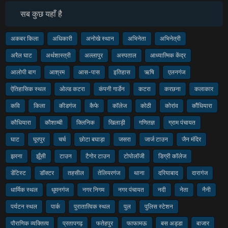
सब कुछ यहाँ है
अकबर किला
अधिकारी
अनोखे स्थान
अभिनेता
अभिनेत्री
अरैल घाट
अर्थशास्त्री
अल्लापुर
अस्पताल
आध्यात्मिक केंद्र
आलोपी बाग
आश्रम
आस-पास
इतिहास
ऋषि
एलनगंज
ऐतिहासिक स्थल
ओल्ड कटरा
कंपनी गार्डेन
कटरा
करछना
कलाकार
कवि
किला
कीडगंज
कैफे
कॉलेज
कोठी
कोरांव
कौंधियारा
कौधियारा
कौशाम्बी
क्लिनिक
खिलाड़ी
गणितज्ञ
ग्राम पंचायत
घाट
घूरपुर
चर्च
छोटा बघाड़ा
जसरा
जार्ज टाउन
जैन मंदिर
झरना
झूँसी
टाउन
टैगोर टाउन
टोपोलॉजी
डिग्री कॉलेज
डेंटिस्ट
डॉक्टर
तहसील
तेलियरगंज
थाना
दरियाबाद
दारागंज
धार्मिक स्थल
धूमनगंज
नगर निगम
नगर पंचायत
नदी
नेता
नैनी
पर्यटन स्थल
पार्क
पुरातात्विक स्थल
पुल
पुलिस स्टेशन
पौराणिक व्यक्तित्व
प्रतापगढ़
फतेहपुर
फाफामऊ
बस अड्डा
बाजार