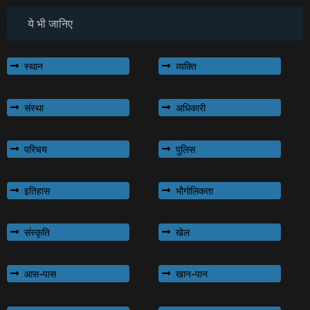
ये भी जानिए
स्थान
व्यक्ति
संस्था
अधिकारी
परिचय
पुलिस
इतिहास
भौगोलिकता
संस्कृति
खेल
आस-पास
खान-पान