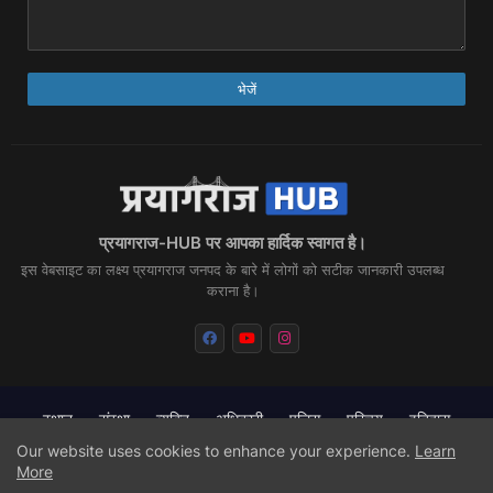
प्रयागराज-HUB पर आपका हार्दिक स्वागत है।
इस वेबसाइट का लक्ष्य प्रयागराज जनपद के बारे में लोगों को सटीक जानकारी उपलब्ध
कराना है।
स्थान
संस्था
व्यक्ति
अधिकारी
पुलिस
परिचय
इतिहास
संस्कृति
आस-पास
खेल
खान-पान
मौसम
वीडियो
Our website uses cookies to enhance your experience.
Learn
डोनेशन
More