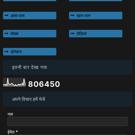
आस-पास
खान-पान
मौसम
वीडियो
डोनेशन
इतनी बार देखा गया
8
0
6
4
5
0
अपने विचार हमें भेजें
नाम
ईमेल
*