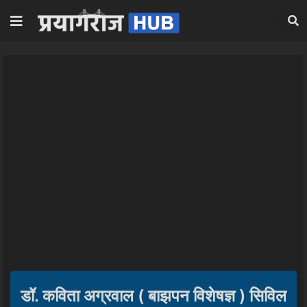
डॉ. कविता अग्रवाल ( बाझपन विशेषज्ञ ) सिविल