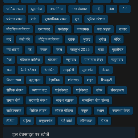
धार्मिक स्थल
धूमनगंज
नगर निगम
नगर पंचायत
नदी
नेता
नैनी
पर्यटन स्थल
पार्क
पुरातात्विक स्थल
पुल
पुलिस स्टेशन
पौराणिक व्यक्तित्व
प्रतापगढ़
फतेहपुर
फाफामऊ
बस अड्डा
बाजार
बाढ़
बेली गाँव
बौद्धिक व्यक्तित्व
ब्लॉक
भूखंड
भूगोल
मंदिर
मऊआइमा
मठ
मण्डल
महल
महाकुंभ 2025
मांडा
मुट्ठीगंज
मेजा
मेडिकल कॉलेज
मोहल्ला
म्यूराबाद
यातायात केंद्र
रसूलाबाद
राजा
रेलवे स्टेशन
रेस्टोरेंट
लाइब्रेरी
लूकरगंज
लेखक
विधान सभा
वृद्धाश्रम
वैज्ञानिक
शंकरगढ़
शहर
शिवकुटी
शैक्षिक संस्था
श्मशान घाट
श्रृंगवेरपुर
श्रृंग्वेरपुर
संगम
संग्रहालय
समाज सेवी
सरकारी संस्था
साउथ मलाका
सामाजिक सेवा संस्था
साहित्यकार
सिविल लाइन
सोशल मीडिया
स्कूल
स्थान
स्वास्थ्य केंद्र
हँडिया
हड़िया
हनुमानगंज
हाई कोर्ट
हॉस्पिटल
होटल
इस वेबसाइट पर खोजें