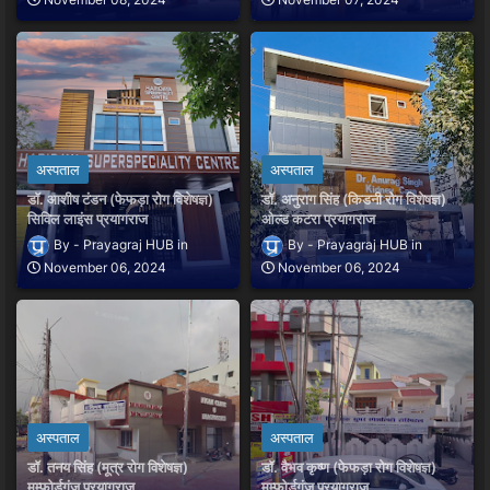
अस्पताल
अस्पताल
डॉ. आशीष टंडन (फेफड़ा रोग विशेषज्ञ)
डॉ. अनुराग सिंह (किडनी रोग विशेषज्ञ)
सिविल लाइंस प्रयागराज
ओल्ड कटरा प्रयागराज
Prayagraj HUB
Prayagraj HUB
November 06, 2024
November 06, 2024
अस्पताल
अस्पताल
डॉ. तनय सिंह (मूत्र रोग विशेषज्ञ)
डॉ. वैभव कृष्ण (फेफड़ा रोग विशेषज्ञ)
मम्फोर्डगंज प्रयागराज
मम्फोर्डगंज प्रयागराज