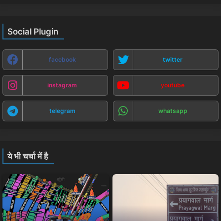
Social Plugin
facebook
twitter
instagram
youtube
telegram
whatsapp
ये भी चर्चा में है