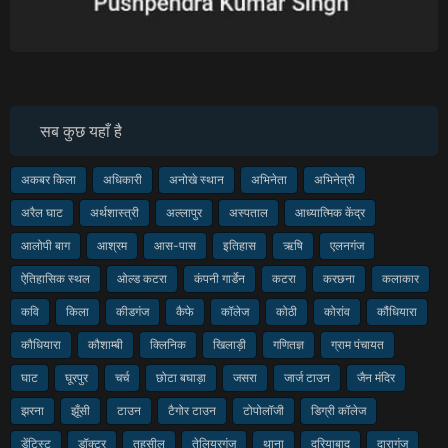
सब कुछ यहाँ है
अकबर किला
अधिकारी
अनोखे स्थान
अभिनेता
अभिनेत्री
अरैल घाट
अर्थशास्त्री
अल्लापुर
अस्पताल
आध्यात्मिक केंद्र
आलोपी बाग
आश्रम
आस-पास
इतिहास
ऋषि
एलनगंज
ऐतिहासिक स्थल
ओल्ड कटरा
कंपनी गार्डेन
कटरा
करछना
कलाकार
कवि
किला
कीडगंज
कैफे
कॉलेज
कोठी
कोरांव
कौंधियारा
कौधियारा
कौशाम्बी
क्लिनिक
खिलाड़ी
गणितज्ञ
ग्राम पंचायत
घाट
घूरपुर
चर्च
छोटा बघाड़ा
जसरा
जार्ज टाउन
जैन मंदिर
झरना
झूँसी
टाउन
टैगोर टाउन
टोपोलॉजी
डिग्री कॉलेज
डेंटिस्ट
डॉक्टर
तहसील
तेलियरगंज
थाना
दरियाबाद
दारागंज