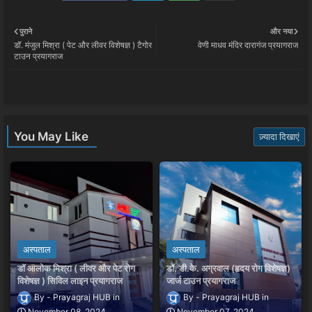
Twi
Wh
पुराने
और नया
डॉ. मंजुल मिश्रा ( पेट और लीवर विशेषज्ञ ) टैगोर
वेणी माधव मंदिर दारागंज प्रयागराज
tter
ats
टाउन प्रयागराज
app
You May Like
ज़्यादा दिखाएं
अस्पताल
अस्पताल
डॉ आलोक मिश्रा ( लीवर और पेट रोग
डॉ. डी.के. अग्रवाल (हृदय रोग विशेषज्ञ)
विशेषज्ञ ) सिविल लाइन प्रयागराज
जार्ज टाउन प्रयागराज
Prayagraj HUB
Prayagraj HUB
November 08, 2024
November 07, 2024