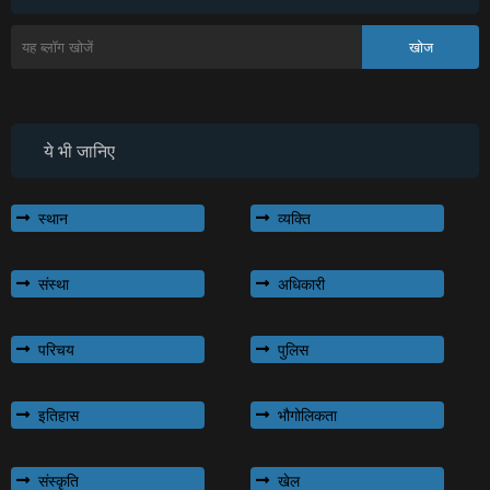
ये भी जानिए
स्थान
व्यक्ति
संस्था
अधिकारी
परिचय
पुलिस
इतिहास
भौगोलिकता
संस्कृति
खेल