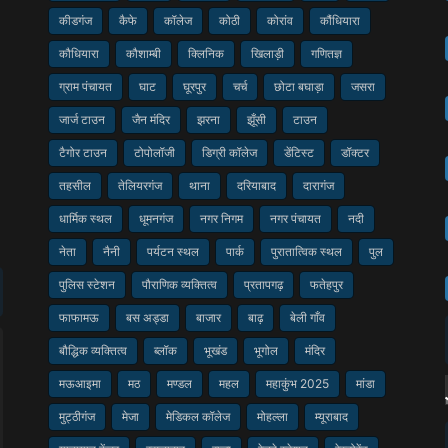
कीडगंज
कैफे
कॉलेज
कोठी
कोरांव
कौंधियारा
कौधियारा
कौशाम्बी
क्लिनिक
खिलाड़ी
गणितज्ञ
ग्राम पंचायत
घाट
घूरपुर
चर्च
छोटा बघाड़ा
जसरा
जार्ज टाउन
जैन मंदिर
झरना
झूँसी
टाउन
टैगोर टाउन
टोपोलॉजी
डिग्री कॉलेज
डेंटिस्ट
डॉक्टर
तहसील
तेलियरगंज
थाना
दरियाबाद
दारागंज
धार्मिक स्थल
धूमनगंज
नगर निगम
नगर पंचायत
नदी
नेता
नैनी
पर्यटन स्थल
पार्क
पुरातात्विक स्थल
पुल
पुलिस स्टेशन
पौराणिक व्यक्तित्व
प्रतापगढ़
फतेहपुर
फाफामऊ
बस अड्डा
बाजार
बाढ़
बेली गाँव
बौद्धिक व्यक्तित्व
ब्लॉक
भूखंड
भूगोल
मंदिर
मऊआइमा
मठ
मण्डल
महल
महाकुंभ 2025
मांडा
मुट्ठीगंज
मेजा
मेडिकल कॉलेज
मोहल्ला
म्यूराबाद