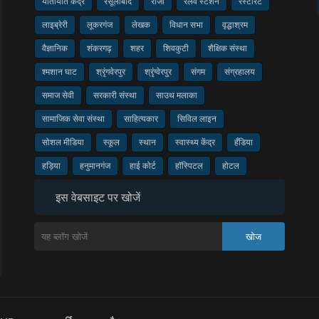
यातायात केंद्र
रसूलाबाद
राजा
रेलवे स्टेशन
रेस्टोरेंट
लाइब्रेरी
लूकरगंज
लेखक
विधान सभा
वृद्धाश्रम
वैज्ञानिक
शंकरगढ़
शहर
शिवकुटी
शैक्षिक संस्था
श्मशान घाट
श्रृंगवेरपुर
श्रृंग्वेरपुर
संगम
संग्रहालय
समाज सेवी
सरकारी संस्था
साउथ मलाका
सामाजिक सेवा संस्था
साहित्यकार
सिविल लाइन
सोशल मीडिया
स्कूल
स्थान
स्वास्थ्य केंद्र
हँडिया
हड़िया
हनुमानगंज
हाई कोर्ट
हॉस्पिटल
होटल
इस वेबसाइट पर खोजें