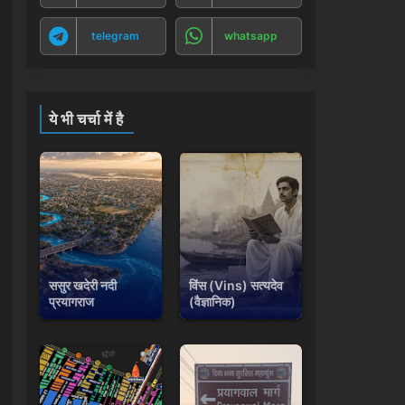
telegram
whatsapp
ये भी चर्चा में है
ससुर खदेरी नदी
विंस (Vins) सत्यदेव
प्रयागराज
(वैज्ञानिक)