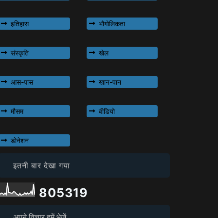
इतिहास
भौगोलिकता
संस्कृति
खेल
आस-पास
खान-पान
मौसम
वीडियो
डोनेशन
इतनी बार देखा गया
8
0
5
3
1
9
अपने विचार हमें भेजें