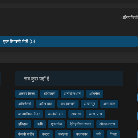
0टिप्पणियाँ
एक टिप्पणी भेजें (0)
सब कुछ यहाँ है
अकबर किला
अधिकारी
अनोखे स्थान
अभिनेता
अभिनेत्री
अरैल घाट
अर्थशास्त्री
अल्लापुर
अस्पताल
आध्यात्मिक केंद्र
आलोपी बाग
आश्रम
आस-पास
इतिहास
ऋषि
एलनगंज
ऐतिहासिक स्थल
ओल्ड कटरा
कंपनी गार्डेन
कटरा
करछना
कलाकार
कवि
किला