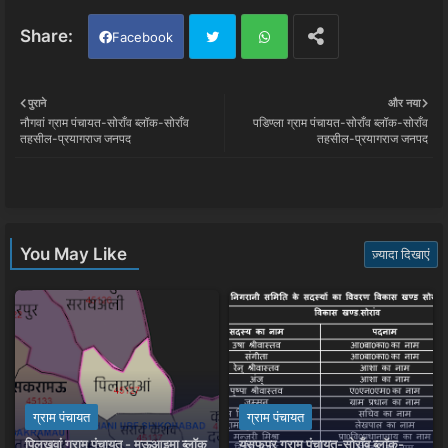
Facebook
Twi
Wh
पुराने
और नया
नौगवां ग्राम पंचायत-सोराँव ब्लॉक-सोराँव
पडिण्ला ग्राम पंचायत-सोराँव ब्लॉक-सोराँव
tter
ats
तहसील-प्रयागराज जनपद
तहसील-प्रयागराज जनपद
app
You May Like
ज़्यादा दिखाएं
ग्राम पंचायत
ग्राम पंचायत
पिलखुवां ग्राम पंचायत - मऊआइमा ब्लॉक
युसुफपुर ग्राम पंचायत-सोराँव ब्लॉक-