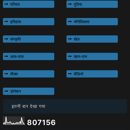
परिचय
पुलिस
इतिहास
भौगोलिकता
संस्कृति
खेल
आस-पास
खान-पान
मौसम
वीडियो
डोनेशन
इतनी बार देखा गया
8
0
7
1
5
6