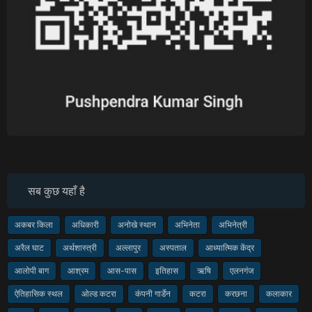
सब कुछ यहाँ है
अकबर किला
अधिकारी
अनोखे स्थान
अभिनेता
अभिनेत्री
अरैल घाट
अर्थशास्त्री
अल्लापुर
अस्पताल
आध्यात्मिक केंद्र
आलोपी बाग
आश्रम
आस-पास
इतिहास
ऋषि
एलनगंज
ऐतिहासिक स्थल
ओल्ड कटरा
कंपनी गार्डेन
कटरा
करछना
कलाकार