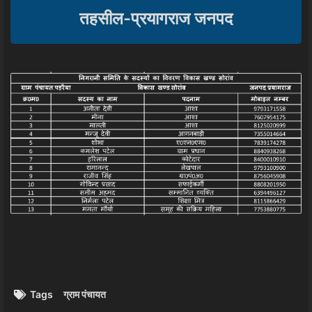
तहसील-प्रयागराज जनपद
Tags
ग्राम पंचायत