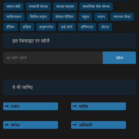
समाज सेवी
सरकारी संस्था
साउथ मलाका
सामाजिक सेवा संस्था
साहित्यकार
सिविल लाइन
सोशल मीडिया
स्कूल
स्थान
स्वास्थ्य केंद्र
हँडिया
हड़िया
हनुमानगंज
हाई कोर्ट
हॉस्पिटल
होटल
इस वेबसाइट पर खोजें
ये भी जानिए
स्थान
व्यक्ति
संस्था
अधिकारी