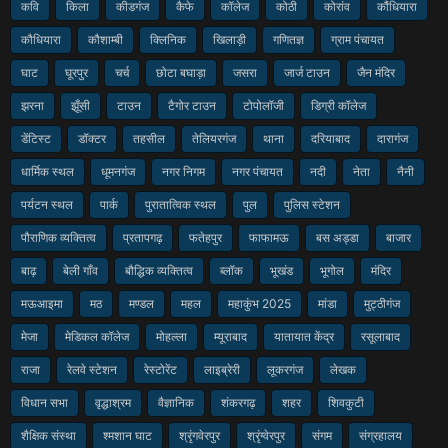
कवि
किला
कीडगंज
कैफे
कॉलेज
कोठी
कोरांव
कौंधियारा
कौधियारा
कौशाम्बी
क्लिनिक
खिलाड़ी
गणितज्ञ
ग्राम पंचायत
घाट
घूरपुर
चर्च
छोटा बघाड़ा
जसरा
जार्ज टाउन
जैन मंदिर
झरना
झूँसी
टाउन
टैगोर टाउन
टोपोलॉजी
डिग्री कॉलेज
डेंटिस्ट
डॉक्टर
तहसील
तेलियरगंज
थाना
दरियाबाद
दारागंज
धार्मिक स्थल
धूमनगंज
नगर निगम
नगर पंचायत
नदी
नेता
नैनी
पर्यटन स्थल
पार्क
पुरातात्विक स्थल
पुल
पुलिस स्टेशन
पौराणिक व्यक्तित्व
प्रतापगढ़
फतेहपुर
फाफामऊ
बस अड्डा
बाजार
बाढ़
बेली गाँव
बौद्धिक व्यक्तित्व
ब्लॉक
भूखंड
भूगोल
मंदिर
मऊआइमा
मठ
मण्डल
महल
महाकुंभ 2025
मांडा
मुट्ठीगंज
मेजा
मेडिकल कॉलेज
मोहल्ला
म्यूराबाद
यातायात केंद्र
रसूलाबाद
राजा
रेलवे स्टेशन
रेस्टोरेंट
लाइब्रेरी
लूकरगंज
लेखक
विधान सभा
वृद्धाश्रम
वैज्ञानिक
शंकरगढ़
शहर
शिवकुटी
शैक्षिक संस्था
श्मशान घाट
श्रृंगवेरपुर
श्रृंग्वेरपुर
संगम
संग्रहालय