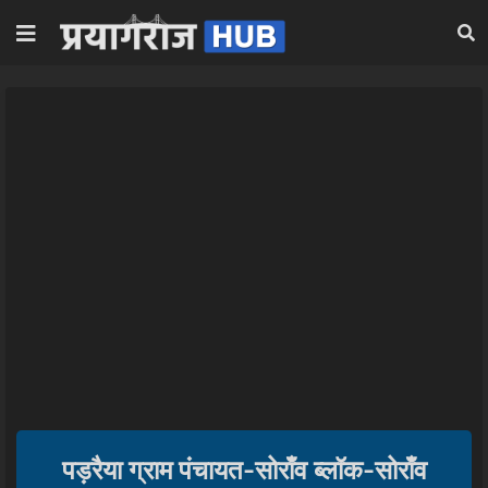
पड़रैया ग्राम पंचायत-सोराँव ब्लॉक-सोराँव