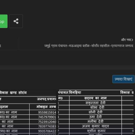
pp
और नया
द
जमुई ग्राम पंचायत-मऊआइमा ब्लॉक-सोराँव तहसील-प्रयागराज जनपद
ज़्यादा दिखाएं