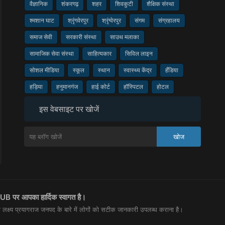
वैज्ञानिक
शंकरगढ़
शहर
शिवकुटी
शैक्षिक संस्था
श्मशान घाट
श्रृंगवेरपुर
श्रृंग्वेरपुर
संगम
संग्रहालय
समाज सेवी
सरकारी संस्था
साउथ मलाका
सामाजिक सेवा संस्था
साहित्यकार
सिविल लाइन
सोशल मीडिया
स्कूल
स्थान
स्वास्थ्य केंद्र
हँडिया
हड़िया
हनुमानगंज
हाई कोर्ट
हॉस्पिटल
होटल
इस वेबसाइट पर खोजें
UB पर आपका हार्दिक स्वागत है।
लक्ष्य प्रयागराज जनपद के बारे में लोगों को सटीक जानकारी उपलब्ध कराना है।