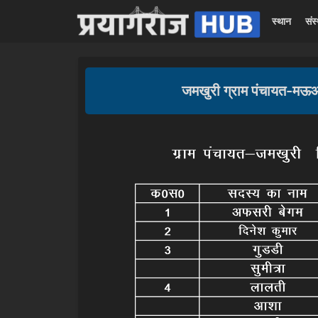
स्थान
संस
जमखुरी ग्राम पंचायत-मऊ