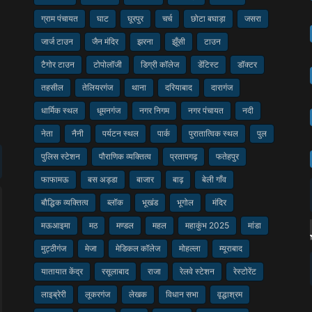
ग्राम पंचायत
घाट
घूरपुर
चर्च
छोटा बघाड़ा
जसरा
जार्ज टाउन
जैन मंदिर
झरना
झूँसी
टाउन
टैगोर टाउन
टोपोलॉजी
डिग्री कॉलेज
डेंटिस्ट
डॉक्टर
तहसील
तेलियरगंज
थाना
दरियाबाद
दारागंज
धार्मिक स्थल
धूमनगंज
नगर निगम
नगर पंचायत
नदी
नेता
नैनी
पर्यटन स्थल
पार्क
पुरातात्विक स्थल
पुल
पुलिस स्टेशन
पौराणिक व्यक्तित्व
प्रतापगढ़
फतेहपुर
फाफामऊ
बस अड्डा
बाजार
बाढ़
बेली गाँव
बौद्धिक व्यक्तित्व
ब्लॉक
भूखंड
भूगोल
मंदिर
मऊआइमा
मठ
मण्डल
महल
महाकुंभ 2025
मांडा
मुट्ठीगंज
मेजा
मेडिकल कॉलेज
मोहल्ला
म्यूराबाद
यातायात केंद्र
रसूलाबाद
राजा
रेलवे स्टेशन
रेस्टोरेंट
लाइब्रेरी
लूकरगंज
लेखक
विधान सभा
वृद्धाश्रम