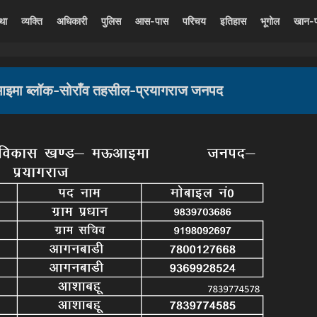
्था
व्यक्ति
अधिकारी
पुलिस
आस-पास
परिचय
इतिहास
भूगोल
खान-
आइमा ब्लॉक-सोराँव तहसील-प्रयागराज जनपद