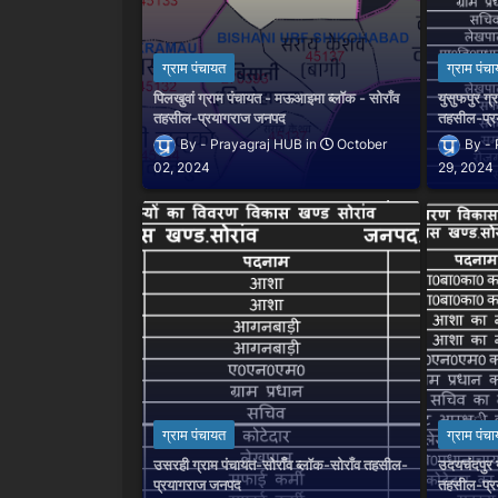
ग्राम पंचायत
ग्राम पंच
पिलखुवां ग्राम पंचायत - मऊआइमा ब्लॉक - सोराँव
युसुफपुर ग्
तहसील-प्रयागराज जनपद
तहसील-प्
Prayagraj HUB
October
02, 2024
29, 2024
ग्राम पंचायत
ग्राम पंच
उसरही ग्राम पंचायत-सोराँव ब्लॉक-सोराँव तहसील-
उदयचंदपुर ग
प्रयागराज जनपद
तहसील-प्