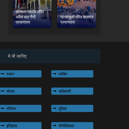
सोमेश्वर महादेव मंदिर
अरैल घाट नैनी
नागवासुकी मंदिर दारागंज
प्रयागराज
प्रयागराज
ये भी जानिए
स्थान
व्यक्ति
संस्था
अधिकारी
परिचय
पुलिस
इतिहास
भौगोलिकता