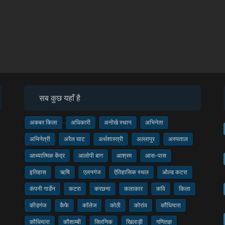
सब कुछ यहाँ है
अकबर किला
अधिकारी
अनोखे स्थान
अभिनेता
अभिनेत्री
अरैल घाट
अर्थशास्त्री
अल्लापुर
अस्पताल
आध्यात्मिक केंद्र
आलोपी बाग
आश्रम
आस-पास
इतिहास
ऋषि
एलनगंज
ऐतिहासिक स्थल
ओल्ड कटरा
कंपनी गार्डेन
कटरा
करछना
कलाकार
कवि
किला
कीडगंज
कैफे
कॉलेज
कोठी
कोरांव
कौंधियारा
कौधियारा
कौशाम्बी
क्लिनिक
खिलाड़ी
गणितज्ञ