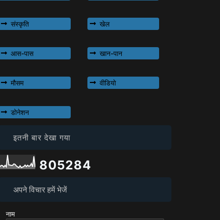
संस्कृति
खेल
आस-पास
खान-पान
मौसम
वीडियो
डोनेशन
इतनी बार देखा गया
8
0
5
2
8
4
अपने विचार हमें भेजें
नाम