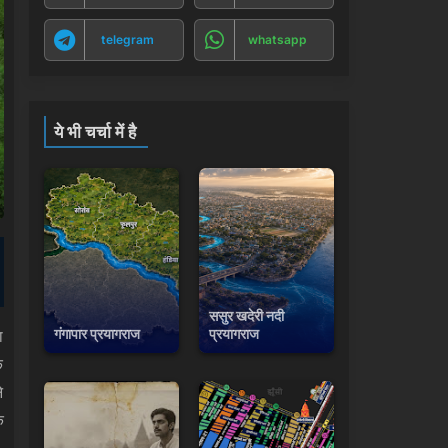
telegram
whatsapp
ये भी चर्चा में है
ससुर खदेरी नदी
गंगापार प्रयागराज
प्रयागराज
ा
े
े
क