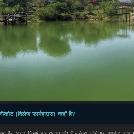
नीकोट (विलेज फार्महाउस) कहाँ है?
भा है- देवरा। जिसमें चार राजस्व गाँव हैं - देवरा, लोनीपार, बराडीह, इटवा