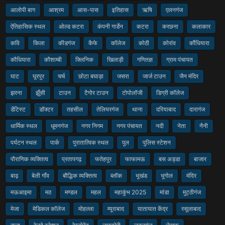
आलोपी बाग
आश्रम
आस-पास
इतिहास
ऋषि
एलनगंज
ऐतिहासिक स्थल
ओल्ड कटरा
कंपनी गार्डेन
कटरा
करछना
कलाकार
कवि
किला
कीडगंज
कैफे
कॉलेज
कोठी
कोरांव
कौंधियारा
कौधियारा
कौशाम्बी
क्लिनिक
खिलाड़ी
गणितज्ञ
ग्राम पंचायत
घाट
घूरपुर
चर्च
छोटा बघाड़ा
जसरा
जार्ज टाउन
जैन मंदिर
झरना
झूँसी
टाउन
टैगोर टाउन
टोपोलॉजी
डिग्री कॉलेज
डेंटिस्ट
डॉक्टर
तहसील
तेलियरगंज
थाना
दरियाबाद
दारागंज
धार्मिक स्थल
धूमनगंज
नगर निगम
नगर पंचायत
नदी
नेता
नैनी
पर्यटन स्थल
पार्क
पुरातात्विक स्थल
पुल
पुलिस स्टेशन
पौराणिक व्यक्तित्व
प्रतापगढ़
फतेहपुर
फाफामऊ
बस अड्डा
बाजार
बाढ़
बेली गाँव
बौद्धिक व्यक्तित्व
ब्लॉक
भूखंड
भूगोल
मंदिर
मऊआइमा
मठ
मण्डल
महल
महाकुंभ 2025
मांडा
मुट्ठीगंज
मेजा
मेडिकल कॉलेज
मोहल्ला
म्यूराबाद
यातायात केंद्र
रसूलाबाद