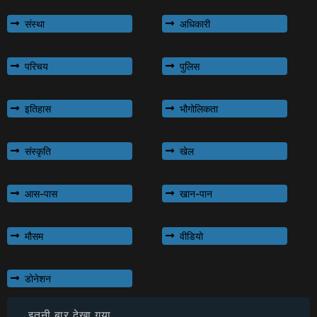
संस्था
अधिकारी
परिचय
पुलिस
इतिहास
भौगोलिकता
संस्कृति
खेल
आस-पास
खान-पान
मौसम
वीडियो
डोनेशन
इतनी बार देखा गया