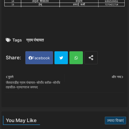
Tags
ग्राम पंचायत
Facebook
Twi
Wh
पुराने
और नया
जैतवारडीह ग्राम पंचायत-सोराँव ब्लॉक-सोराँव
tter
ats
तहसील-प्रयागराज जनपद
app
You May Like
ज़्यादा दिखाएं