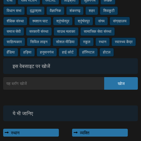
राजा
रेलवे स्टेशन
रेस्टोरेंट
लाइब्रेरी
लूकरगंज
लेखक
विधान सभा
वृद्धाश्रम
वैज्ञानिक
शंकरगढ़
शहर
शिवकुटी
शैक्षिक संस्था
श्मशान घाट
श्रृंगवेरपुर
श्रृंग्वेरपुर
संगम
संग्रहालय
समाज सेवी
सरकारी संस्था
साउथ मलाका
सामाजिक सेवा संस्था
साहित्यकार
सिविल लाइन
सोशल मीडिया
स्कूल
स्थान
स्वास्थ्य केंद्र
हँडिया
हड़िया
हनुमानगंज
हाई कोर्ट
हॉस्पिटल
होटल
इस वेबसाइट पर खोजें
ये भी जानिए
स्थान
व्यक्ति