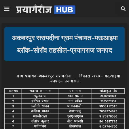
अकबरपुर सरायदीना ग्राम पंचायत-मऊआइमा
ब्लॉक-सोराँव तहसील-प्रयागराज जनपद