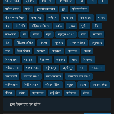
धार्मिक स्थल
धूमनगंज
नगर निगम
नगर पंचायत
नदी
नेता
नैनी
पर्यटन स्थल
पार्क
पुरातात्विक स्थल
पुल
पुलिस स्टेशन
पौराणिक व्यक्तित्व
प्रतापगढ़
फतेहपुर
फाफामऊ
बस अड्डा
बाजार
बाढ़
बेली गाँव
बौद्धिक व्यक्तित्व
ब्लॉक
भूखंड
भूगोल
मंदिर
मऊआइमा
मठ
मण्डल
महल
महाकुंभ 2025
मांडा
मुट्ठीगंज
मेजा
मेडिकल कॉलेज
मोहल्ला
म्यूराबाद
यातायात केंद्र
रसूलाबाद
राजा
रेलवे स्टेशन
रेस्टोरेंट
लाइब्रेरी
लूकरगंज
लेखक
विधान सभा
वृद्धाश्रम
वैज्ञानिक
शंकरगढ़
शहर
शिवकुटी
शैक्षिक संस्था
श्मशान घाट
श्रृंगवेरपुर
श्रृंग्वेरपुर
संगम
संग्रहालय
समाज सेवी
सरकारी संस्था
साउथ मलाका
सामाजिक सेवा संस्था
साहित्यकार
सिविल लाइन
सोशल मीडिया
स्कूल
स्थान
स्वास्थ्य केंद्र
हँडिया
हड़िया
हनुमानगंज
हाई कोर्ट
हॉस्पिटल
होटल
इस वेबसाइट पर खोजें