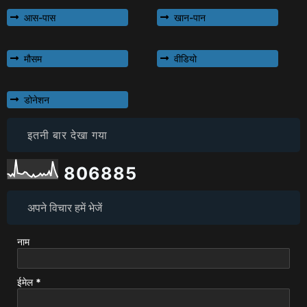
आस-पास
खान-पान
मौसम
वीडियो
डोनेशन
इतनी बार देखा गया
8
0
6
8
8
5
अपने विचार हमें भेजें
नाम
ईमेल
*