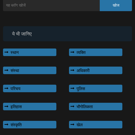
ये भी जानिए
स्थान
व्यक्ति
संस्था
अधिकारी
परिचय
पुलिस
इतिहास
भौगोलिकता
संस्कृति
खेल