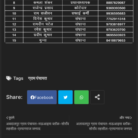
Tags
ग्राम पंचायत
Facebook
Twi
Wh
पुराने
और नया
अबदालपुर ग्राम पंचायत-मऊआइमा ब्लॉक-सोराँव
अलावलपुर ग्राम पंचायत-मऊआइमा ब्लॉक-
tter
ats
तहसील-प्रयागराज जनपद
सोराँव तहसील-प्रयागराज जनपद