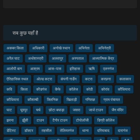
सब कुछ यहाँ है
अकबर किला
अधिकारी
अनोखे स्थान
अभिनेता
अभिनेत्री
अरैल घाट
अर्थशास्त्री
अल्लापुर
अस्पताल
आध्यात्मिक केंद्र
आलोपी बाग
आश्रम
आस-पास
इतिहास
ऋषि
एलनगंज
ऐतिहासिक स्थल
ओल्ड कटरा
कंपनी गार्डेन
कटरा
करछना
कलाकार
कवि
किला
कीडगंज
कैफे
कॉलेज
कोठी
कोरांव
कौंधियारा
कौधियारा
कौशाम्बी
क्लिनिक
खिलाड़ी
गणितज्ञ
ग्राम पंचायत
घाट
घूरपुर
चर्च
छोटा बघाड़ा
जसरा
जार्ज टाउन
जैन मंदिर
झरना
झूँसी
टाउन
टैगोर टाउन
टोपोलॉजी
डिग्री कॉलेज
डेंटिस्ट
डॉक्टर
तहसील
तेलियरगंज
थाना
दरियाबाद
दारागंज