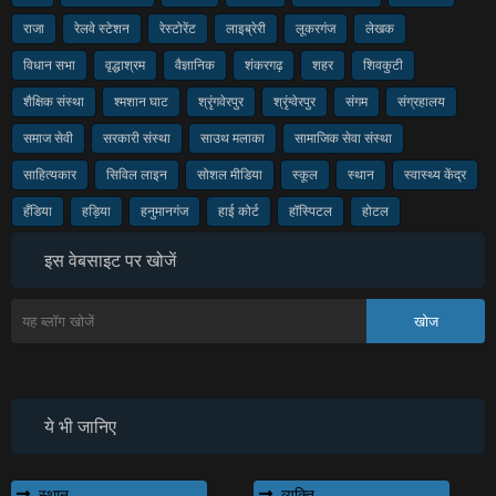
राजा
रेलवे स्टेशन
रेस्टोरेंट
लाइब्रेरी
लूकरगंज
लेखक
विधान सभा
वृद्धाश्रम
वैज्ञानिक
शंकरगढ़
शहर
शिवकुटी
शैक्षिक संस्था
श्मशान घाट
श्रृंगवेरपुर
श्रृंग्वेरपुर
संगम
संग्रहालय
समाज सेवी
सरकारी संस्था
साउथ मलाका
सामाजिक सेवा संस्था
साहित्यकार
सिविल लाइन
सोशल मीडिया
स्कूल
स्थान
स्वास्थ्य केंद्र
हँडिया
हड़िया
हनुमानगंज
हाई कोर्ट
हॉस्पिटल
होटल
इस वेबसाइट पर खोजें
ये भी जानिए
स्थान
व्यक्ति