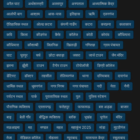
अरैल घाट
अर्थशास्त्री
अल्लापुर
अस्पताल
आध्यात्मिक केंद्र
आलोपी बाग
आश्रम
आस-पास
इतिहास
ऋषि
एलनगंज
ऐतिहासिक स्थल
ओल्ड कटरा
कंपनी गार्डेन
कटरा
करछना
कलाकार
कवि
किला
कीडगंज
कैफे
कॉलेज
कोठी
कोरांव
कौंधियारा
कौधियारा
कौशाम्बी
क्लिनिक
खिलाड़ी
गणितज्ञ
ग्राम पंचायत
घाट
घूरपुर
चर्च
छोटा बघाड़ा
जसरा
जार्ज टाउन
जैन मंदिर
झरना
झूँसी
टाउन
टैगोर टाउन
टोपोलॉजी
डिग्री कॉलेज
डेंटिस्ट
डॉक्टर
तहसील
तेलियरगंज
थाना
दरियाबाद
दारागंज
धार्मिक स्थल
धूमनगंज
नगर निगम
नगर पंचायत
नदी
नेता
नैनी
पर्यटन स्थल
पार्क
पुरातात्विक स्थल
पुल
पुलिस स्टेशन
पौराणिक व्यक्तित्व
प्रतापगढ़
फतेहपुर
फाफामऊ
बस अड्डा
बाजार
बाढ़
बेली गाँव
बौद्धिक व्यक्तित्व
ब्लॉक
भूखंड
भूगोल
मंदिर
मऊआइमा
मठ
मण्डल
महल
महाकुंभ 2025
मांडा
मुट्ठीगंज
मेजा
मेडिकल कॉलेज
मोहल्ला
म्यूराबाद
यातायात केंद्र
रसूलाबाद