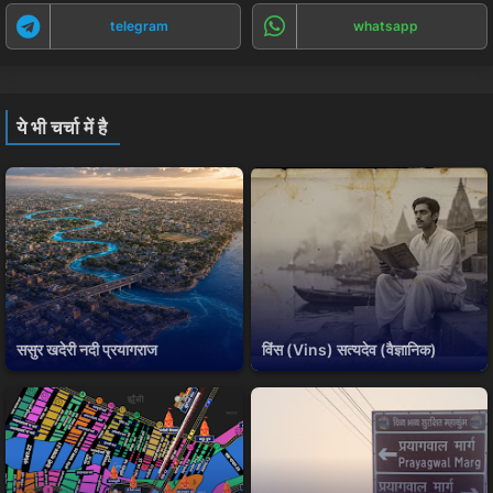
telegram
whatsapp
ये भी चर्चा में है
ससुर खदेरी नदी प्रयागराज
विंस (Vins) सत्यदेव (वैज्ञानिक)