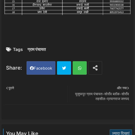
Tags
ग्राम पंचायत
Facebook
Twi
Wh
पुराने
और नया
युसुफपुर ग्राम पंचायत-सोराँव ब्लॉक-सोराँव
tter
ats
तहसील-प्रयागराज जनपद
app
You May Like
ज़्यादा दिखाएं