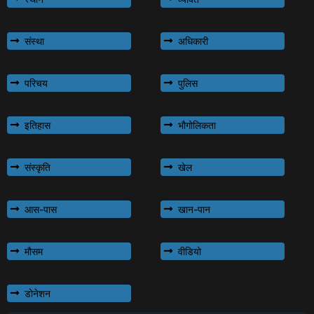
संस्था
अधिकारी
परिचय
पुलिस
इतिहास
भौगोलिकता
संस्कृति
खेल
आस-पास
खान-पान
मौसम
वीडियो
डोनेशन